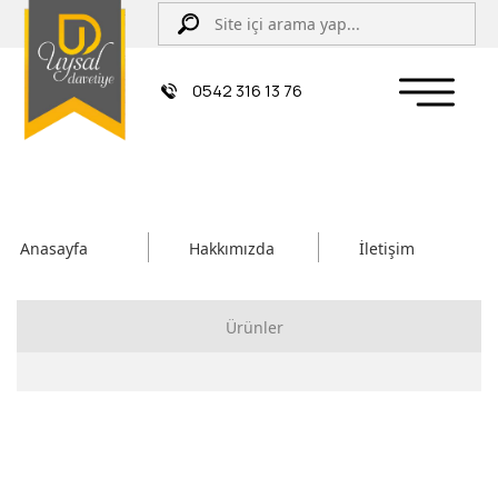
0542 316 13 76
Anasayfa
Hakkımızda
İletişim
Ürünler
Çiftli/İpli Düğün Davetiyesi
Zarflı Davetiye
Sünnet Davetiyesi