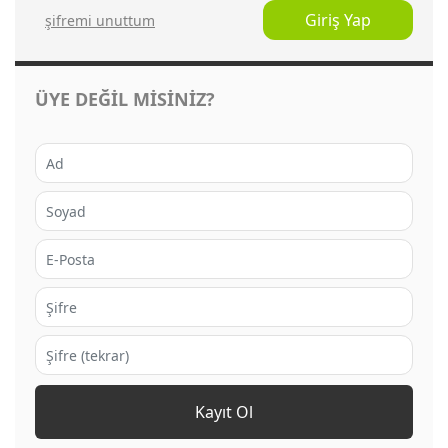
Giriş Yap
şi̇fremi̇ unuttum
ÜYE DEĞİL MİSİNİZ?
Kayıt Ol