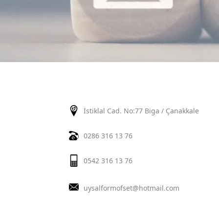
İstiklal Cad. No:77 Biga / Çanakkale
0286 316 13 76
0542 316 13 76
uysalformofset@hotmail.com