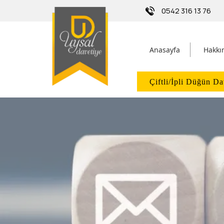
0542 316 13 76
Anasayfa
Hakkı
Çiftli/İpli Düğün Da