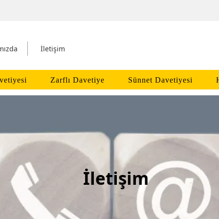
mızda
İletişim
vetiyesi
Zarflı Davetiye
Sünnet Davetiyesi
İletişim