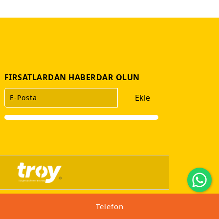
FIRSATLARDAN HABERDAR OLUN
Ekle
Wh
Marchi Ajans
Telefon