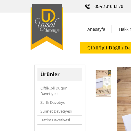
0542 316 13 76
Anasayfa
Hakkı
Çiftli/İpli Düğün Da
Ürünler
Çiftli/İpli Düğün
Davetiyesi
Zarflı Davetiye
Sünnet Davetiyesi
Hatim Davetiyesi