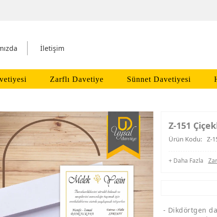
mızda
İletişim
vetiyesi
Zarflı Davetiye
Sünnet Davetiyesi
Z-151 Çiçe
Ürün Kodu:
Z-1
+ Daha Fazla
Zar
- Dikdörtgen da