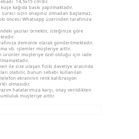
 ebadı 14,5x15 cm'dir.
kuşe kağıda baskı yapılmaktadır.
ı süreci sizin onayınız olmadan başlamaz.
skı öncesi Whatsapp üzerinden tarafınıza
ndeki yazılar örnektir, isteğinize göre
ktedir.
arafınıza demonte olarak gönderilmektedir.
kma vb. işlemler müşteriye aittir.
an ürünler müşteriye özel olduğu için iade
ılmamaktadır.
en ile size ulaşan fiziki davetiye arasında
ları olabilir, bunun sebebi kullanılan
 telefon ekranının renk kalibrasyon
rklı olmasıdır.
yazım hatalarımıza karşı, onay verildikten
umluluk müşteriye aittir.