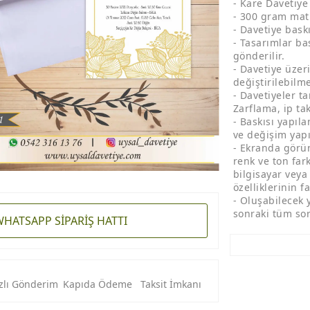
- Kare Davetiye
- 300 gram mat 
- Davetiye bask
- Tasarımlar ba
gönderilir.
- Davetiye üzeri
değiştirilebilme
- Davetiyeler t
Zarflama, ip ta
- Baskısı yapıl
ve değişim yap
- Ekranda görün
renk ve ton fark
bilgisayar veya
özelliklerinin fa
- Oluşabilecek 
sonraki tüm sor
HATSAPP SİPARİŞ HATTI
zlı Gönderim
Kapıda Ödeme
Taksit İmkanı