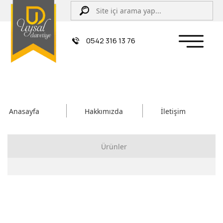
0542 316 13 76
Anasayfa
Hakkımızda
İletişim
Ürünler
Çiftli/İpli Düğün Davetiyesi
Zarflı Davetiye
Sünnet Davetiyesi