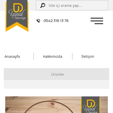
0542 316 13 76
Anasayfa
Hakkımızda
İletişim
Ürünler
Çiftli/İpli Düğün Davetiyesi
Zarflı Davetiye
Sünnet Davetiyesi