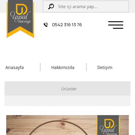
0542 316 13 76
Anasayfa
Hakkımızda
İletişim
Ürünler
Çiftli/İpli Düğün Davetiyesi
Zarflı Davetiye
Sünnet Davetiyesi