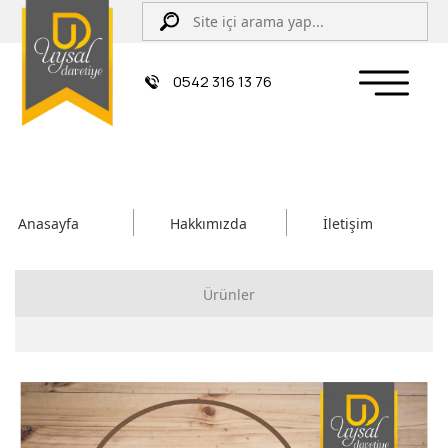
0542 316 13 76
Anasayfa
Hakkımızda
İletişim
Ürünler
Çiftli/İpli Düğün Davetiyesi
Zarflı Davetiye
Sünnet Davetiyesi