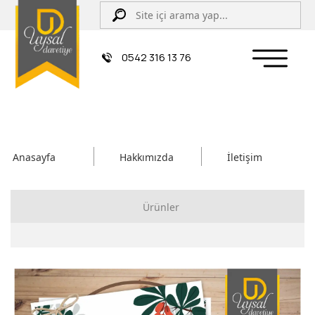
0542 316 13 76
Anasayfa
Hakkımızda
İletişim
Ürünler
Çiftli/İpli Düğün Davetiyesi
Zarflı Davetiye
Sünnet Davetiyesi