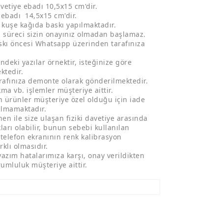
vetiye ebadı 10,5x15 cm'dir.
 ebadı 14,5x15 cm'dir.
kuşe kağıda baskı yapılmaktadır.
ı süreci sizin onayınız olmadan başlamaz.
skı öncesi Whatsapp üzerinden tarafınıza
ndeki yazılar örnektir, isteğinize göre
ktedir.
arafınıza demonte olarak gönderilmektedir.
kma vb. işlemler müşteriye aittir.
an ürünler müşteriye özel olduğu için iade
ılmamaktadır.
en ile size ulaşan fiziki davetiye arasında
ları olabilir, bunun sebebi kullanılan
 telefon ekranının renk kalibrasyon
rklı olmasıdır.
yazım hatalarımıza karşı, onay verildikten
umluluk müşteriye aittir.