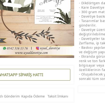
- Dikdörtgen da
- Kare Davetiye
- 300 gram mat 
- Davetiye bask
- Tasarımlar ba
gönderilir.
- Davetiye üzeri
değiştirilebilme
- Davetiyeler t
Zarflama, ip ta
- Baskısı yapıl
ve değişim yap
- Ekranda görün
renk ve ton fark
bilgisayar veya
özelliklerinin fa
- Oluşabilecek 
HATSAPP SİPARİŞ HATTI
sonraki tüm sor
zlı Gönderim
Kapıda Ödeme
Taksit İmkanı