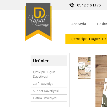
0542 316 13 76
Anasayfa
Hakkı
Çiftli/İpli Düğün Da
Ürünler
Çiftli/İpli Düğün
Davetiyesi
Zarflı Davetiye
Sünnet Davetiyesi
Hatim Davetiyesi