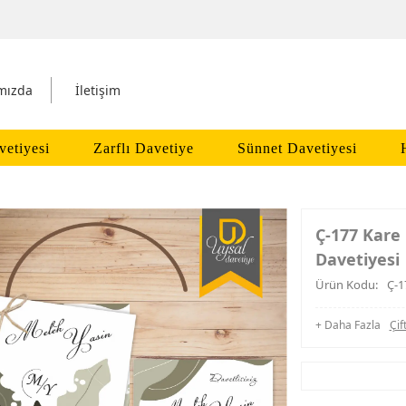
mızda
İletişim
vetiyesi
Zarflı Davetiye
Sünnet Davetiyesi
Ç-177 Kare 
Davetiyesi
Ürün Kodu:
Ç-1
+ Daha Fazla
Çif