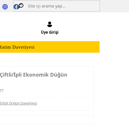
Üye Girişi
Hatim Davetiyesi
Çiftli/İpli Ekonomik Düğün
77
tli/İpli Düğün Davetiyesi