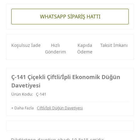
WHATSAPP SİPARİŞ HATTI
Koşulsuz İade
Hızlı
Kapıda
Taksit İmkanı
Gönderim
Ödeme
Ç-141 Çiçekli Çiftli/İpli Ekonomik Düğün
Davetiyesi
Ürün Kodu:
Ç-141
+ Daha Fazla
Çiftli/İpli Düğün Davetiyesi
- Dikdörtgen davetiye ebadı 10,5x15 cm'dir.