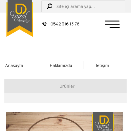
0542 316 13 76
Anasayfa
Hakkımızda
İletişim
Ürünler
Çiftli/İpli Düğün Davetiyesi
Zarflı Davetiye
Sünnet Davetiyesi