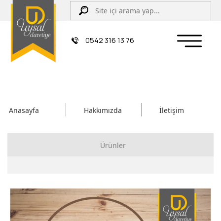
0542 316 13 76
Anasayfa
Hakkımızda
İletişim
Ürünler
Çiftli/İpli Düğün Davetiyesi
Zarflı Davetiye
Sünnet Davetiyesi