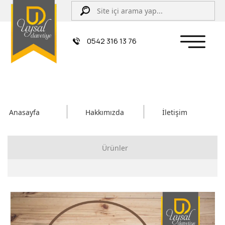
0542 316 13 76
Anasayfa
Hakkımızda
İletişim
Ürünler
Çiftli/İpli Düğün Davetiyesi
Zarflı Davetiye
Sünnet Davetiyesi