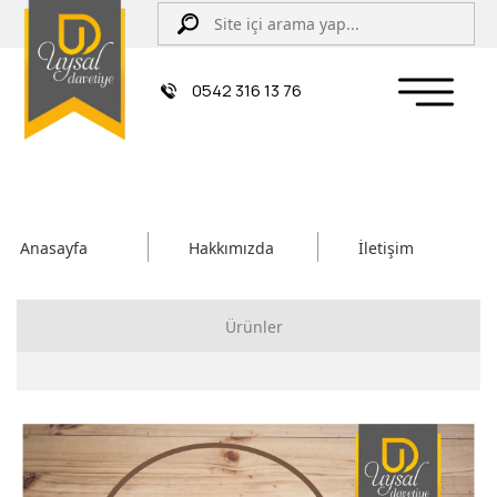
0542 316 13 76
Anasayfa
Hakkımızda
İletişim
Ürünler
Çiftli/İpli Düğün Davetiyesi
Zarflı Davetiye
Sünnet Davetiyesi