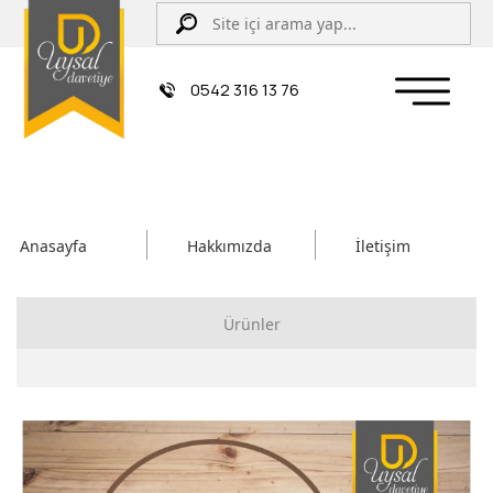
0542 316 13 76
Anasayfa
Hakkımızda
İletişim
Ürünler
Çiftli/İpli Düğün Davetiyesi
Zarflı Davetiye
Sünnet Davetiyesi