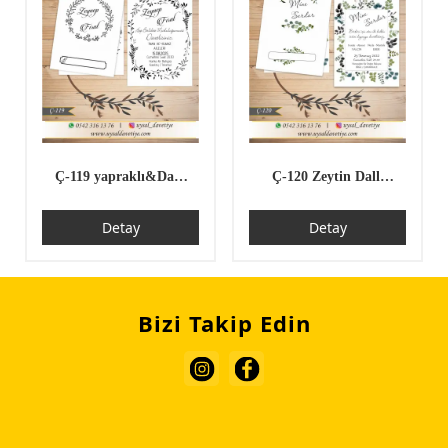
Ç-119 yapraklı&Dallı
Ç-120 Zeytin Dallı
Çiftli/İpli Ekonomik
Çiftli/İpli Ekonomik
Detay
Detay
Düğün Davetiyesi
Düğün Davetiyesi
Bizi Takip Edin