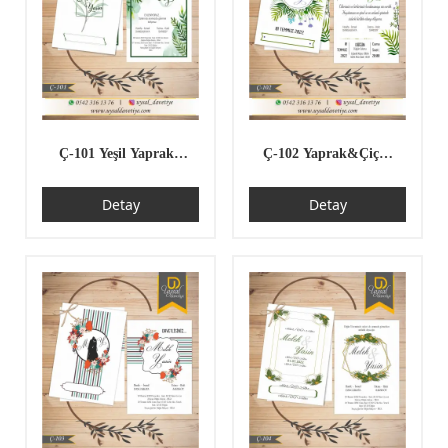
Ç-101 Yeşil Yapraklı
Ç-102 Yaprak&Çiçek
Çiftli/İpli Ekonomik
Desenli Çiftli/İpli
Detay
Detay
Düğün Davetiyesi
Ekonomik Düğün
Davetiyesi