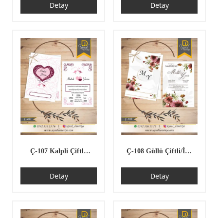
Detay
Detay
Düğün Davetiyesi
Davetiyesi
Ç-107 Kalpli Çiftli/
Ç-108 Güllü Çiftli/İpli
İpli Ekonomik Düğün
Ekonomik Düğün
Detay
Detay
Davetiyesi
Davetiyesi