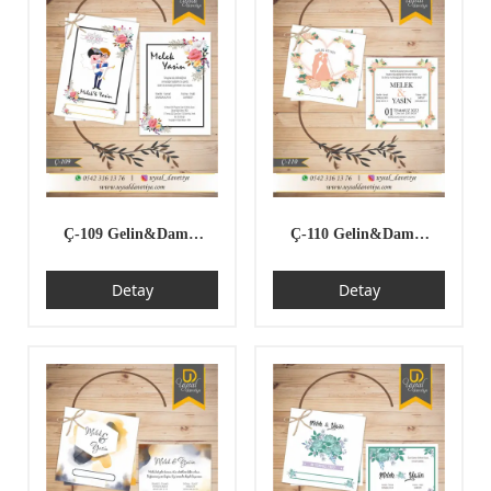
Ç-109 Gelin&Damat
Ç-110 Gelin&Damat
Çiftli/İpli Ekonomik
Kare Çiftli/İpli
Detay
Detay
Düğün Davetiyesi
Ekonomik Düğün
Davetiyesi