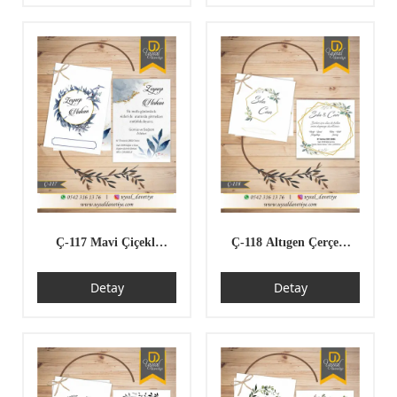
Ç-117 Mavi Çiçekli
Ç-118 Altıgen Çerçeve
Çiftli/İpli Ekonomik
Desenli Çiftli/İpli
Detay
Detay
Düğün Davetiyesi
Ekonomik Düğün
Davetiyesi