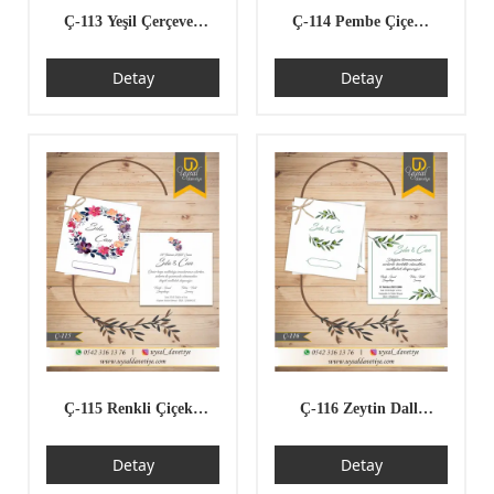
Ç-113 Yeşil Çerçeveli
Ç-114 Pembe Çiçekli
Kare Çiftli/İpli
Çiftli/İpli Ekonomik
Detay
Detay
Ekonomik Düğün
Düğün Davetiyesi
Davetiyesi
Ç-115 Renkli Çiçekli
Ç-116 Zeytin Dallı
Kare Çiftli/İpli
Kare Çiftli/İpli
Detay
Detay
Ekonomik Düğün
Ekonomik Düğün
Davetiyesi
Davetiyesi