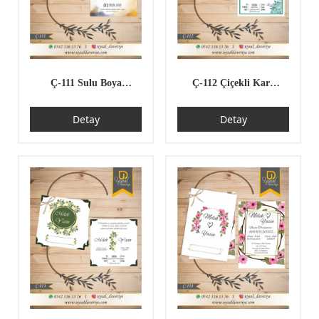
Ç-111 Sulu Boya
Ç-112 Çiçekli Kare
Desenli Kare Çiftli/
Çiftli/İpli Ekonomik
Detay
Detay
İpli Ekonomik Düğün
Düğün Davetiyesi
Davetiyesi